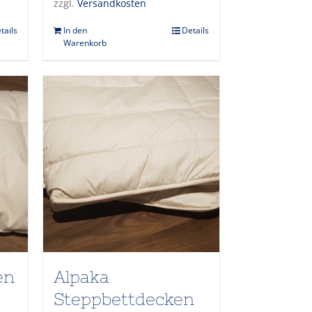
zzgl.
Versandkosten
tails
In den
Details
Warenkorb
en
Alpaka
Steppbettdecken