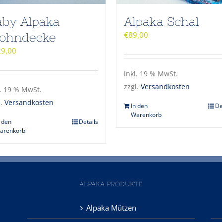
aby Alpaka
Alpaka Schal
€
89,00
ohndecke
29,00
inkl. 19 % MwSt.
zzgl.
Versandkosten
l. 19 % MwSt.
l.
Versandkosten
In den
De
Warenkorb
n den
Details
arenkorb
ALPAKA PRODUKTE
Alpaka Mützen