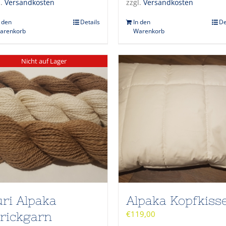
l.
Versandkosten
zzgl.
Versandkosten
n den
Details
In den
De
arenkorb
Warenkorb
Nicht auf Lager
ri Alpaka
Alpaka Kopfkiss
€
119,00
trickgarn