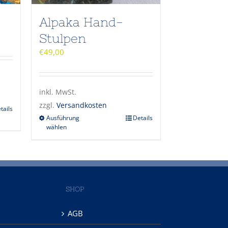
Alpaka Hand-
Stulpen
€
49,00
inkl. MwSt.
zzgl.
Versandkosten
tails
Ausführung
Details
wählen
SHOP
AGB