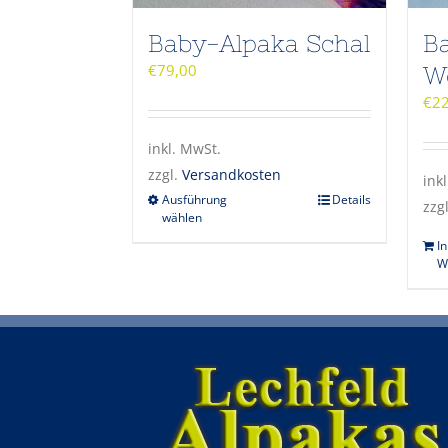
Baby-Alpaka Schal
B
€
79,00
W
€
2
inkl. MwSt.
zzgl.
Versandkosten
ink
Ausführung
Details
zzg
wählen
I
W