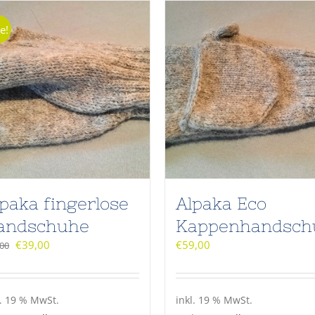
e!
paka fingerlose
Alpaka Eco
andschuhe
Kappenhandsch
€
39,00
€
59,00
,00
l. 19 % MwSt.
inkl. 19 % MwSt.