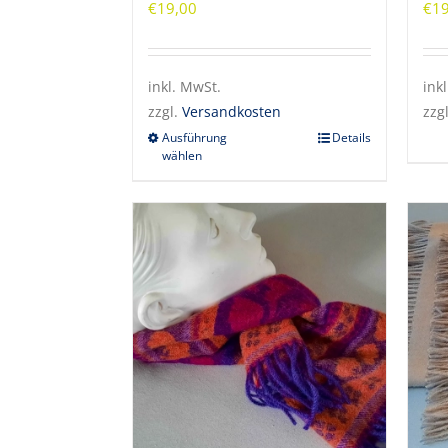
€
19,00
€
19
inkl. MwSt.
ink
zzgl.
Versandkosten
zzg
Ausführung
Details
wählen