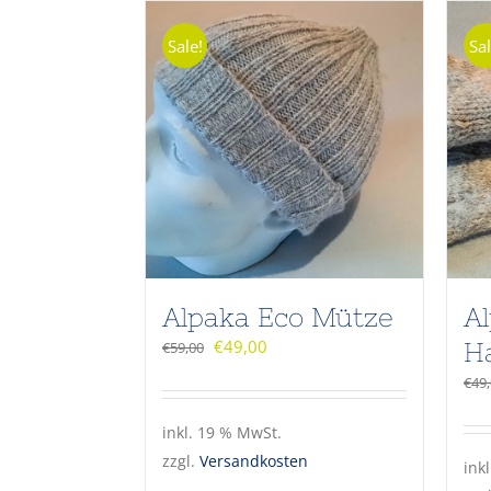
Sale!
Sal
Alpaka Eco Mütze
Al
€
49,00
€
59,00
H
€
49
inkl. 19 % MwSt.
zzgl.
Versandkosten
ink