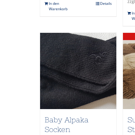
zzg
In den
Details
Warenkorb
I
W
Baby Alpaka
Su
Socken
S