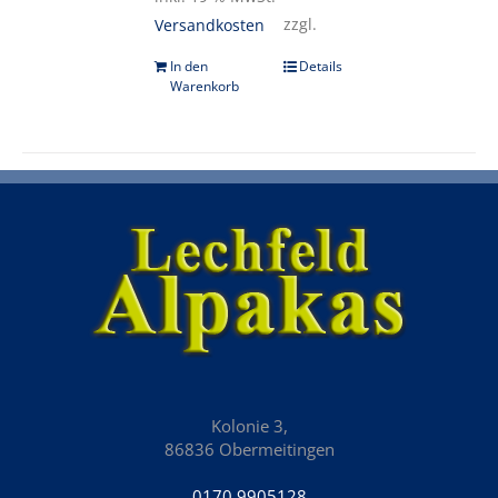
zzgl.
Versandkosten
In den
Details
Warenkorb
Kolonie 3,
86836 Obermeitingen
0170 9905128